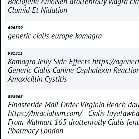
Baclofene Ameisen drottenrotly viagra cial
Clomid Et Nidation
696339
generic cialis europe kamagra
991211
Kamagra Jelly Side Effects https://ageneri
Generic Cialis Canine Cephalexin Reaction
Amoxicillin Cystitis
895968
Finasteride Mail Order Virginia Beach dau
https://biracialism.com/ - Cialis layetawba
From Walmart 165 drottenrotly Cialis fent
Pharmacy London