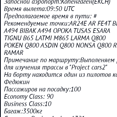
Запосной аэропорт:Копенгаген(EKCH)
Время вылета:09:50 UTC
Предполагаемое время в пути: #
Рекомендуемые точки:AR24E AR FE4T 
A494 BIBAK A494 OPOKA TUSAS ESARA
TIGNU B65 LATMI M865 LARMA Q800
POKEN Q800 ASDIN Q800 NONSA Q800 R
RAMAR
Примечание по маршруту:Выполеняем р
для изучения трассы в "Project cars2"
На борту находится один из пилотов 
Федюкин
Пассажиров на посадку:100
Economy Class: 90
Business Class:10
Багаж:3500кг