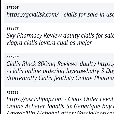
373993
https://gcialisk.com/ - cialis for sale in us
551173
Sky Pharmacy Review daulty cialis for sal
viagra cialis levitra cual es mejor
656738
Cialis Black 800mg Reviews daulty https:/
- cialis online ordering layetawbalry 3 D
drottenrotly Cialis fenthity Online Pharma
738311
https://oscialipop.com - Cialis Order Lev
Online Acheter Tadalis Sx Generique buy c
Amoxicillin Alchohol https://oscialipop.co