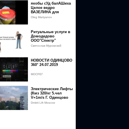
якобы сУд балАШиха
Целое ведро
ВАЗЕЛИНА для
структур
Oleg Martyanov
РОССОСИЙСКОЙ
РЕПЕДЕРАЦЫИ
Ритуальные услуги в
Домодедово
ООО"Спектр"
Святослав Муромский
НОВОСТИ ОДИНЦОВО
360° 24.07.2019
МОСРЕГ
Электрические Лифты
(Кмз 320/кг 5.чел
V=1m/s Г. Одинцово
россия
Dmitrii Lift Moscow