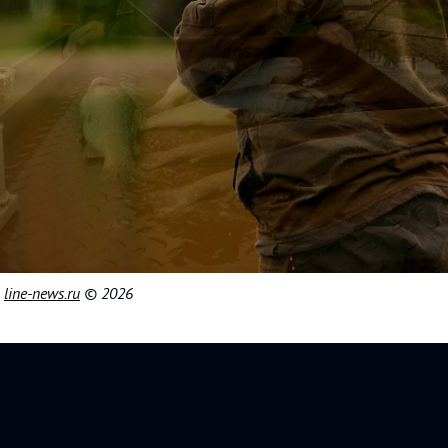
|
line-news.ru
© 2026