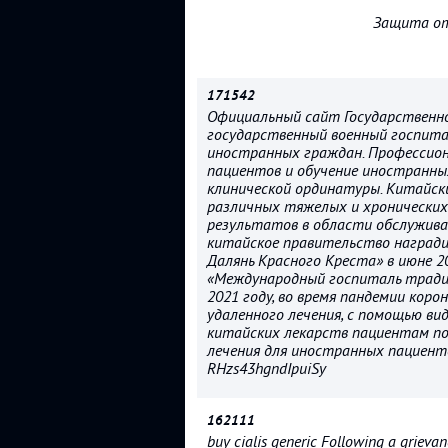
Защита от
171542
Официальный сайт Государственно
государственный военный госпита
иностранных граждан. Профессион
пациентов и обучение иностранн
клинической ординатуры. Китайс
различных тяжелых и хронических 
результатов в области обслужива
китайское правительство наград
Далянь Красного Креста» в июне 2
«Международный госпиталь традиц
2021 году, во время пандемии кор
удаленного лечения, с помощью ви
китайских лекарств пациентам по
лечения для иностранных пациент
RHzs43hgndIpuiSy
162111
buy cialis generic Following a grievan