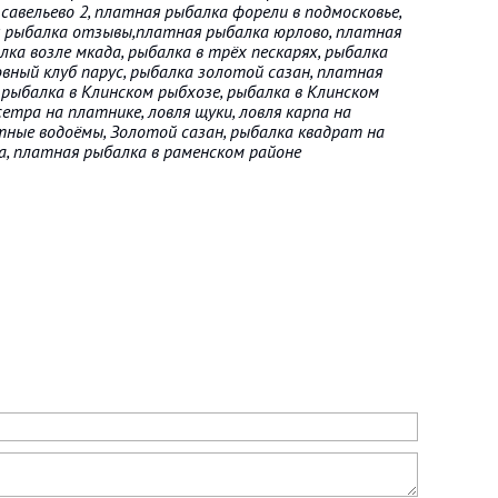
савельево 2, платная рыбалка форели в подмосковье,
 рыбалка отзывы,платная рыбалка юрлово, платная
лка возле мкада, рыбалка в трёх пескарях, рыбалка
овный клуб парус, рыбалка золотой сазан, платная
 рыбалка в Клинском рыбхозе, рыбалка в Клинском
сетра на платнике, ловля щуки, ловля карпа на
тные водоёмы, Золотой сазан, рыбалка квадрат на
а, платная рыбалка в раменском районе