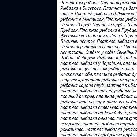
Раменском районе. Платная рыбалка 
Рыбалка в Бисерово. Платная рыбал
шоссе. Платная рыбалка Щёлковский
рыбалка в Мытищах. Платная рыбал
Платный пруд. Платные пруды. Лучш
Прудцах. Платная рыбалка в Прудца
Жестылево. Платная рыбалка Гаран
Лосиный остров. Платная рыбалка в
Платная рыбалка в Пирогово. Платн
Астрахани. Отдых у воды. Семейный
Рыбацкий форум. Рыбалка в X-land. 
платная рыбалка у бородина, платн
рыбалка в щелковском районе, плат
московская обл, платная рыбалка ду
егорьевск, платная рыбалка истрин
рыбалка карпов пруд, платная рыба
платная рыбалка лагуна, рыбалка ла
лосиный остров, платная рыбалка к
рыбалка три пескаря, платная рыба
платная рыбалка савельево, платная
платная рыбалка на белой даче, пла
платная рыбалка ольгово, ловля фо
петряиха, платная рыбалка парамон
ромашково, платная рыбалка рупасо
платная рыбалка серебряные пруды,