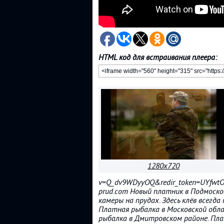
HTML код для встраивания плеера:
1280x720
v=Q_dv9WDyyOQ&redir_token=UYfwt
prud.com Новый платник в Подмоско
камеры на прудах. Здесь клёв всегда
Платная рыбалка в Московской обла
рыбалка в Дмитровском районе. Пла