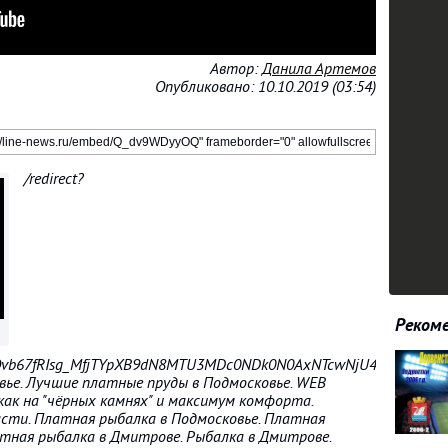
Автор:
Данила Артемов
Опубликовано: 10.10.2019 (03:54)
/redirect?
Рекоме
Ovb67fRIsg_MfjTYpXB9dN8MTU3MDc0NDk0N0AxNTcwNjU4NTQ3&event
вье. Лучшие платные пруды в Подмосковье. WEB
 как на "чёрных камнях" и максимум комфорта.
сти. Платная рыбалка в Подмосковье. Платная
тная рыбалка в Дмитрове. Рыбалка в Дмитрове.