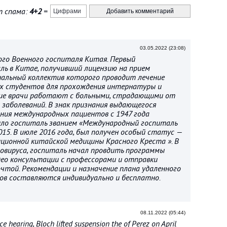
 спама:
4+2
=
03.05.2022 (23:08)
го Военного госпиталя Китая. Первый
ль в Китае, получивший лицензию на прием
альный коллектив которого проводит лечение
ых студентов для прохождения интернатуры и
кие врачи работают с больными, страдающими от
заболеваний. В знак признания выдающегося
ния международных пациентов с 1947 года
ило госпиталь званием «Международный госпиталь
015. В июле 2016 года, был получен особый статус —
ионной китайской медицины Красного Креста ». В
оновируса, госпиталь начал провдить программы
део консультации с профессорами и отправки
чтой. Рекомендации и назначение плана удаленного
ов составляются индивидуально и бесплатно.
08.11.2022 (05:44)
ce hearing, Bloch lifted suspension the of Perez on April