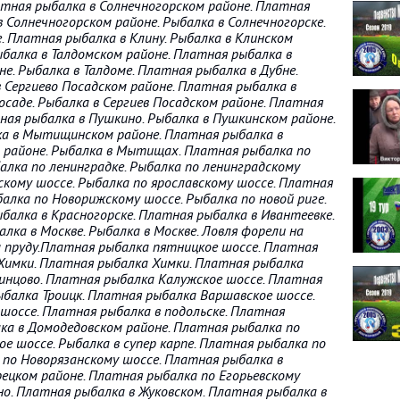
тная рыбалка в Солнечногорском районе. Платная
в Солнечногорском районе. Рыбалка в Солнечногорске.
. Платная рыбалка в Клину. Рыбалка в Клинском
ыбалка в Талдомском районе. Платная рыбалка в
не. Рыбалка в Талдоме. Платная рыбалка в Дубне.
 Сергиево Посадском районе. Платная рыбалка в
Посаде. Рыбалка в Сергиев Посадском районе. Платная
ная рыбалка в Пушкино. Рыбалка в Пушкинском районе.
ка в Мытищинском районе. Платная рыбалка в
районе. Рыбалка в Мытищах. Платная рыбалка по
алка по ленинградке. Рыбалка по ленинградскому
скому шоссе. Рыбалка по ярославскому шоссе. Платная
алка по Новорижскому шоссе. Рыбалка по новой риге.
балка в Красногорске. Платная рыбалка в Ивантеевке.
лка в Москве. Рыбалка в Москве. Ловля форели на
 пруду.Платная рыбалка пятницкое шоссе. Платная
Химки. Платная рыбалка Химки. Платная рыбалка
инцово. Платная рыбалка Калужское шоссе. Платная
ыбалка Троицк. Платная рыбалка Варшавское шоссе.
оссе. Платная рыбалка в подольске. Платная
ка в Домодедовском районе. Платная рыбалка по
е шоссе. Рыбалка в супер карпе. Платная рыбалка по
 по Новорязанскому шоссе. Платная рыбалка в
ецком районе. Платная рыбалка по Егорьевскому
о. Платная рыбалка в Жуковском. Платная рыбалка в