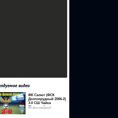
ндуемое видео
ФК Салют (ФСК
=video_description&q=http%3A%2F%2Fvip-
Долгопрудный 2006-2)
3-0 СШ Чайка
(Королев)
ФК Долгопрудный