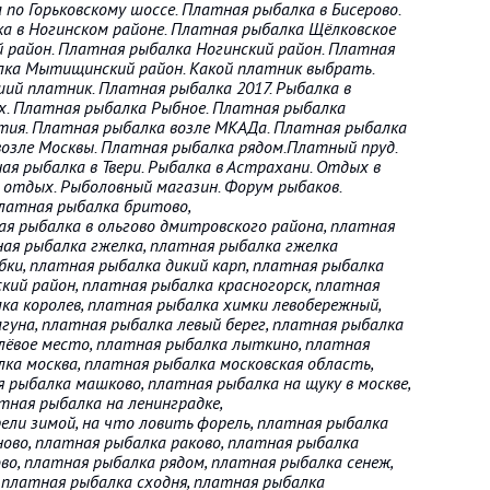
по Горьковскому шоссе. Платная рыбалка в Бисерово.
ка в Ногинском районе. Платная рыбалка Щёлковское
 район. Платная рыбалка Ногинский район. Платная
ка Мытищинский район. Какой платник выбрать.
ий платник. Платная рыбалка 2017. Рыбалка в
х. Платная рыбалка Рыбное. Платная рыбалка
тия. Платная рыбалка возле МКАДа. Платная рыбалка
озле Москвы. Платная рыбалка рядом.Платный пруд.
ая рыбалка в Твери. Рыбалка в Астрахани. Отдых в
 отдых. Рыболовный магазин. Форум рыбаков.
платная рыбалка бритово,
ая рыбалка в ольгово дмитровского района, платная
ная рыбалка гжелка, платная рыбалка гжелка
бки, платная рыбалка дикий карп, платная рыбалка
ский район, платная рыбалка красногорск, платная
лка королев, платная рыбалка химки левобережный,
гуна, платная рыбалка левый берег, платная рыбалка
лёвое место, платная рыбалка лыткино, платная
лка москва, платная рыбалка московская область,
 рыбалка машково, платная рыбалка на щуку в москве,
тная рыбалка на ленинградке,
рели зимой, на что ловить форель, платная рыбалка
ово, платная рыбалка раково, платная рыбалка
во, платная рыбалка рядом, платная рыбалка сенеж,
 платная рыбалка сходня, платная рыбалка