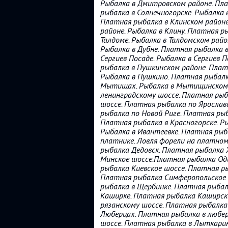
Рыбалка в Дмитровском районе. Пла
рыбалка в Солнечногорске. Рыбалка 
Платная рыбалка в Клинском районе
районе. Рыбалка в Клину. Платная р
Талдоме. Рыбалка в Талдомском райо
Рыбалка в Дубне. Платная рыбалка в
Сергиев Посаде. Рыбалка в Сергиев 
рыбалка в Пушкинском районе. Плат
Рыбалка в Пушкино. Платная рыбал
Мытищах. Рыбалка в Мытищинском 
ленинградскому шоссе. Платная рыб
шоссе. Платная рыбалка по Ярослав
рыбалка по Новой Риге. Платная рыб
Платная рыбалка в Красногорске. Ры
Рыбалка в Ивантеевке. Платная рыба
платнике. Ловля форели на платном
рыбалка Дедовск. Платная рыбалка 
Минское шоссе.Платная рыбалка Од
рыбалка Киевское шоссе. Платная р
Платная рыбалка Симферопольское ш
рыбалка в Щербинке. Платная рыбал
Каширке. Платная рыбалка Каширско
рязанскому шоссе. Платная рыбалка
Люберцах. Платная рыбалка в любер
шоссе. Платная рыбалка в Лыткарин