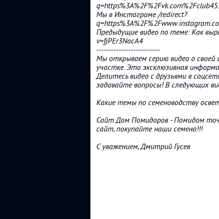
q=https%3A%2F%2Fvk.com%2Fclub453
Мы в Инстаграме /redirect?
q=https%3A%2F%2Fwww.instagram.c
Предыдущие видео по теме: Как выр
v=fjPEr3NacA4
--------------------------
Мы открываем серию видео о своей 
участке. Это эксклюзивная информа
Делитесь видео с друзьями в соцсе
задавайте вопросы! В следующих в
Какие темы по семеноводству освет
Сайт Дом Помидоров - Помидом точк
сайт, покупайте наши семена!!!
С уважением, Дмитрий Гусев