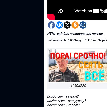
HTML код для встраивания плеера:
1280x720
Когда сеять укроп?
Когда сеять петрушку?
Когда сеять салат?