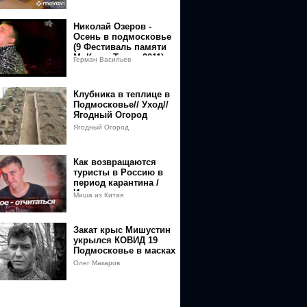
Николай Озеров -
Осень в подмосковье
(9 Фестиваль памяти
М. Круга Тверь 2011)
Герман Васильев
Клубника в теплице в
Подмосковье// Уход//
Ягодный Огород
Ягодный Огород
Как возвращаются
туристы в Россию в
период карантина /
История из
Миша из Китая
Шереметьево от Павла
Георгиева
Закат крыс Мишустин
укрылся КОВИД 19
Подмосковье в масках
Олег Макаров
BhnfJgMuxWsVllAPY798MTU4ODYyOTcyOEAxNTg4NTQzMzI4