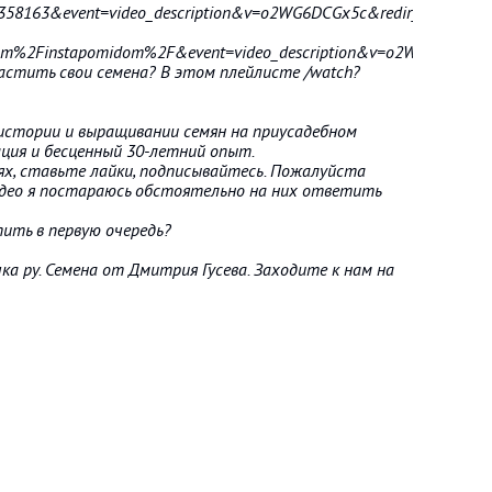
58163&event=video_description&v=o2WG6DCGx5c&redir_token=N
om%2Finstapomidom%2F&event=video_description&v=o2WG6DCGx5
астить свои семена? В этом плейлисте /watch?
истории и выращивании семян на приусадебном
ция и бесценный 30-летний опыт.
тях, ставьте лайки, подписывайтесь. Пожалуйста
идео я постараюсь обстоятельно на них ответить
ить в первую очередь?
а ру. Семена от Дмитрия Гусева. Заходите к нам на