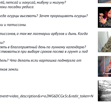
ёй, петсай и хакусай, мибуну и мизуну?
роки посадки редиса.
огда огурцы высевать? Зачем проращивать огурцы?
ки и патиссоны.
тиссонов, а так-же лагенарии арбузов и дынь. Когда
ки?
еять в благоприятный день по лунному календарю?
твоваться при выборе сроков посева в грунт и под
фель? Что делать если картошка подмёрзла от
тков земли.
vent=video_description&v=o2WG6DCGx5c&redir_token=NeJ2CZ3V