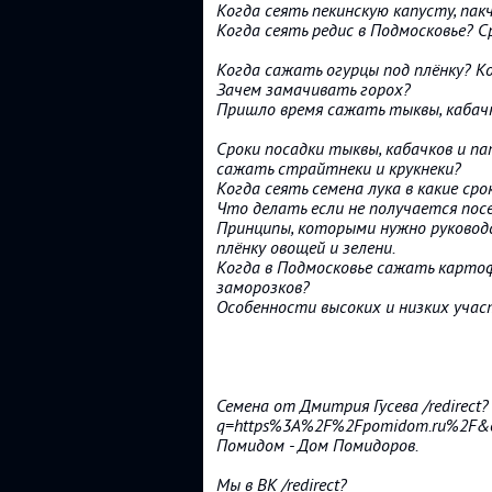
Когда сеять пекинскую капусту, пакч
Когда сеять редис в Подмосковье? С
Когда сажать огурцы под плёнку? К
Зачем замачивать горох?
Пришло время сажать тыквы, кабач
Сроки посадки тыквы, кабачков и па
сажать страйтнеки и крукнеки?
Когда сеять семена лука в какие сро
Что делать если не получается пос
Принципы, которыми нужно руководс
плёнку овощей и зелени.
Когда в Подмосковье сажать карто
заморозков?
Особенности высоких и низких учас
Семена от Дмитрия Гусева /redirect?
q=https%3A%2F%2Fpomidom.ru%2F&e
Помидом - Дом Помидоров.
Мы в ВК /redirect?