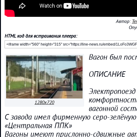
Автор:
Те
Опу
HTML код для встраивания плеера:
Вагон был пос
ОПИСАНИЕ
Электропоезд
комфортности
1280x720
вагонной сос
С завода имел фирменную серо-зелёную
«Центральная ППК»
Вагоны имеют прислонно-сдвижные а