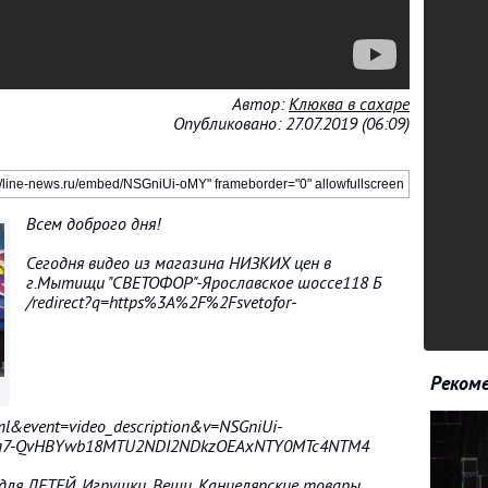
Автор:
Клюква в сахаре
Опубликовано: 27.07.2019 (06:09)
Всем доброго дня!
Сегодня видео из магазина НИЗКИХ цен в
г.Мытищи "СВЕТОФОР"-Ярославское шоссе118 Б
/redirect?q=https%3A%2F%2Fsvetofor-
Рекоме
l&event=video_description&v=NSGniUi-
WYg7-QvHBYwb18MTU2NDI2NDkzOEAxNTY0MTc4NTM4
ля ДЕТЕЙ. Игрушки. Вещи. Канцелярские товары.