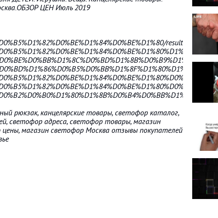
сква.ОБЗОР ЦЕН Июль 2019
%D0%B5%D1%82%D0%BE%D1%84%D0%BE%D1%80/results?
2%D0%B5%D1%82%D0%BE%D1%84%D0%BE%D1%80%D1%86%D0%B5%
A%D0%BE%D0%BB%D1%8C%D0%BD%D1%8B%D0%B9%D1%80%D1%8E
0%D0%BD%D1%86%D0%B5%D0%BB%D1%8F%D1%80%D1%81%D0%B
2%D0%B5%D1%82%D0%BE%D1%84%D0%BE%D1%80%D0%BC%D1%8B
2%D0%B5%D1%82%D0%BE%D1%84%D0%BE%D1%80%D0%B0%D0%B4
BE%D0%B2%D0%B0%D1%80%D1%8B%D0%B4%D0%BB%D1%8F%D0%
ный рюкзак, канцелярские товары, светофор каталог,
й, светофор адреса, светофор товары, магазин
р цены, магазин светофор Москва отзывы покупателей
вье