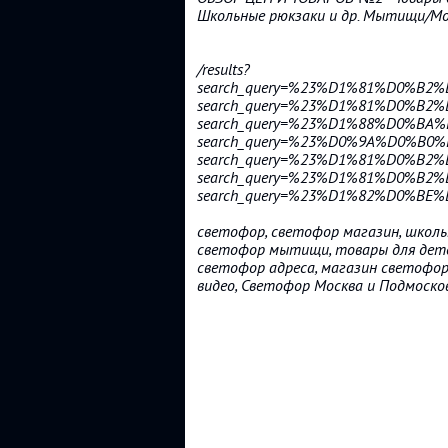
Школьные рюкзаки и др. Мытищи/Мо
/results?
search_query=%23%D1%81%D0%B2
search_query=%23%D1%81%D0%B
search_query=%23%D1%88%D0%B
search_query=%23%D0%9A%D0%B
search_query=%23%D1%81%D0%B
search_query=%23%D1%81%D0%B
search_query=%23%D1%82%D0%
светофор, светофор магазин, школь
светофор мытищи, товары для дете
светофор адреса, магазин светофо
видео, Светофор Москва и Подмоско