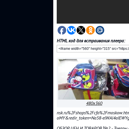
HTML код для встраивания плеера:
480x360
nsk.ru%2Fshops%2Fcfo%2Fmoskow.htm
oMY&redir_token=Na58-elWAl4aIE
ОБЗОР ЦЕН И ТОВАРОВ №2 - Товары д