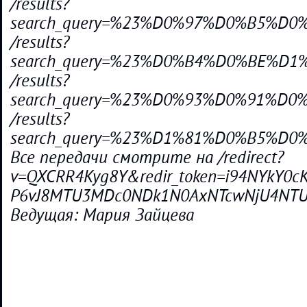
/results?
search_query=%23%D0%97%D0%B5%D
/results?
search_query=%23%D0%B4%D0%BE%D
/results?
search_query=%23%D0%93%D0%91%
/results?
search_query=%23%D1%81%D0%B5%D
Все передачи смотрите на /redirect?
v=QXCRR4Kyg8Y&redir_token=i94NYkY0cK
P6vJ8MTU3MDc0NDk1N0AxNTcwNjU4NTU3&e
Ведущая: Мария Зайцева