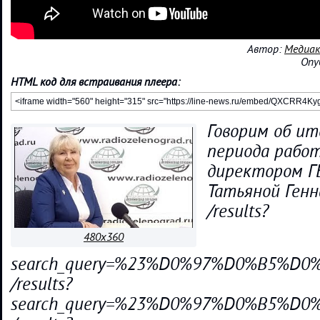
Автор:
Медиак
Опу
HTML код для встраивания плеера:
Говорим об ит
периода работ
директором ГБ
Татьяной Генн
/results?
480x360
search_query=%23%D0%97%D0%B5%
/results?
search_query=%23%D0%97%D0%B5%