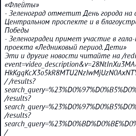
«Флейты»
- Зеленоград отметит День города на 
Центральном проспекте и в благоустр
Победы
- Зеленоградец примет участие в гала
проекта «Ледниковый период. Дети»
Эти и другие новости читайте на /redi
event=video_description&v=28NtInXu3M
HkKgqKcX3o5kR8MTU2NzIwMjUzN0AxNTY
/ /results?
search_query=%23%D0%97%D0%B5%
/results?
search_query=%23%D0%97%D0%B5%
/results?
search_query=%23%D0%BD%D0%BE%
/